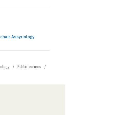
chair Assyriology
iology
Public lectures