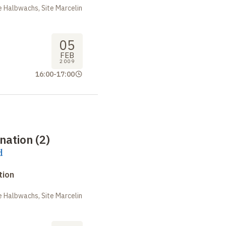
 Halbwachs, Site Marcelin
05
FEB
2009
16:00
-
17:00
nation (2)
d
tion
 Halbwachs, Site Marcelin