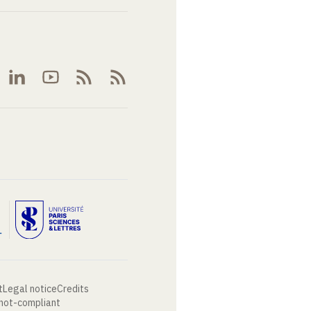
t
Legal notice
Credits
 not-compliant