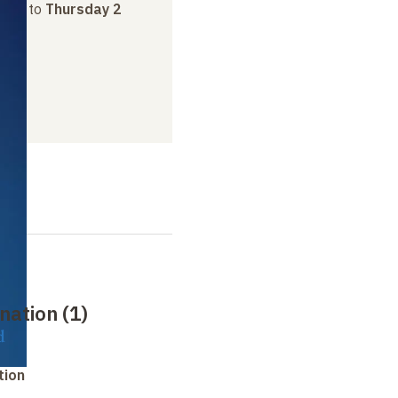
uary
to
Thursday 2
nation (1)
d
tion