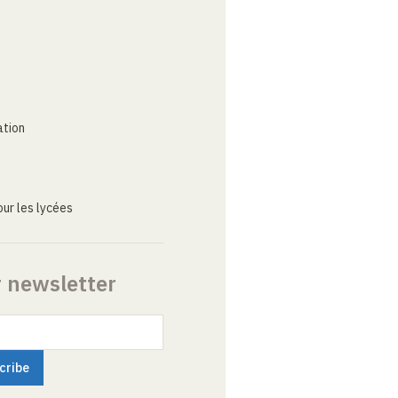
ation
ur les lycées
r newsletter