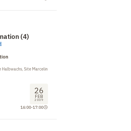
nation (4)
d
tion
 Halbwachs, Site Marcelin
26
FEB
2009
16:00
-
17:00