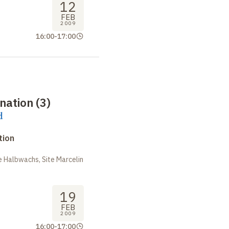
12
FEB
2009
16:00
-
17:00
nation (3)
d
tion
 Halbwachs, Site Marcelin
19
FEB
2009
16:00
-
17:00