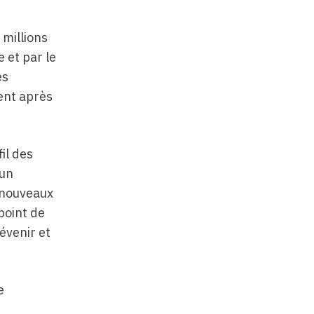
millions
 et par le
es
ent après
il des
’un
 nouveaux
point de
évenir et
e