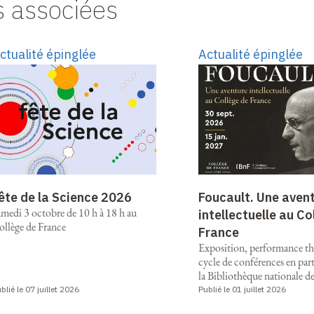
s associées
ctualité épinglée
Actualité épinglée
ête de la Science 2026
Foucault. Une aven
amedi 3 octobre de 10 h à 18 h au
intellectuelle au Co
ollège de France
France
Exposition, performance thé
cycle de conférences en part
la Bibliothèque nationale d
blié le 07 juillet 2026
Publié le 01 juillet 2026