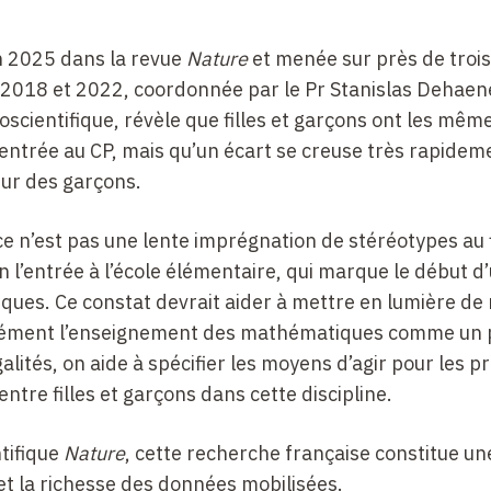
n 2025 dans la revue
Nature
et menée sur près de trois
 2018 et 2022, coordonnée par le Pr
Stanislas Dehaene
scientifique, révèle que filles et garçons ont les mêm
ntrée au CP, mais qu’un écart se creuse très rapidem
eur des garçons.
ce n’est pas une lente imprégnation de stéréotypes au f
en l’entrée à l’école élémentaire, qui marque le début d
es. Ce constat devrait aider à mettre en lumière de
cisément l’enseignement des mathématiques comme un 
lités, on aide à spécifier les moyens d’agir pour les pr
ntre filles et garçons dans cette discipline.
ntifique
Nature
, cette recherche française constitue un
t la richesse des données mobilisées.