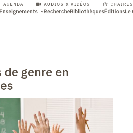
cès
Aller
AGENDA
AUDIOS & VIDÉOS
CHAIRE
Navigation
Enseignements
Recherche
Bibliothèques
Éditions
Le 
au
pides
contenu
Accès
principale
principal
rapides
s de genre en
es