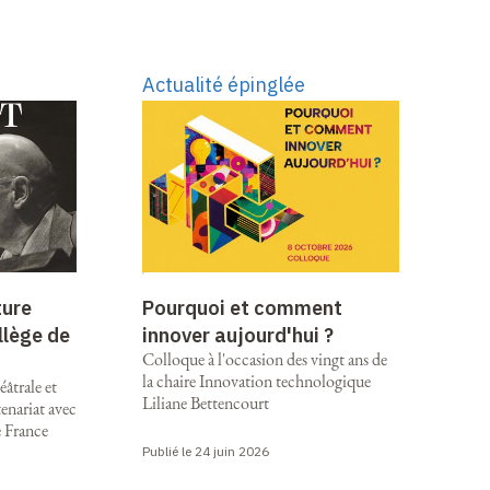
Actualité épinglée
ture
Pourquoi et comment
llège de
innover aujourd'hui ?
Colloque à l'occasion des vingt ans de
la chaire Innovation technologique
âtrale et
Liliane Bettencourt
enariat avec
e France
Publié le 24 juin 2026