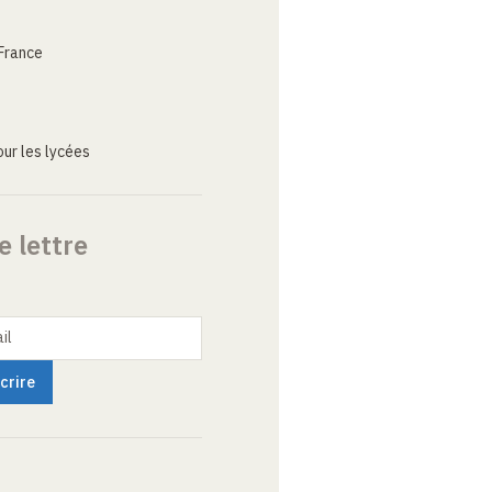
France
ur les lycées
e lettre
il