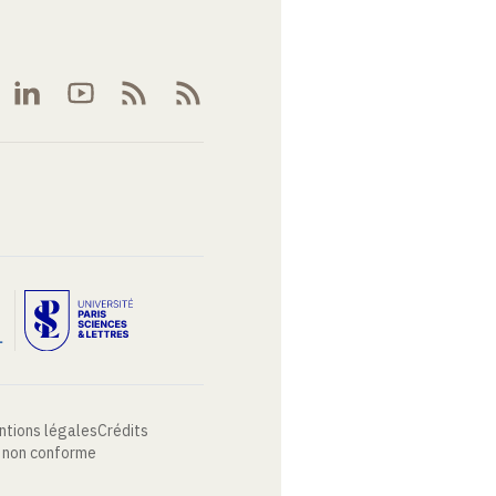
ntions légales
Crédits
: non conforme