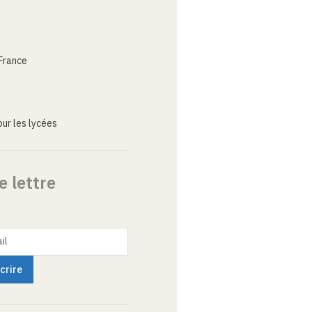
France
ur les lycées
e lettre
il