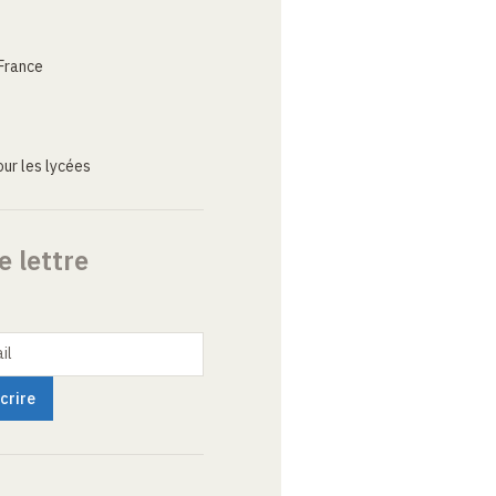
France
ur les lycées
e lettre
il