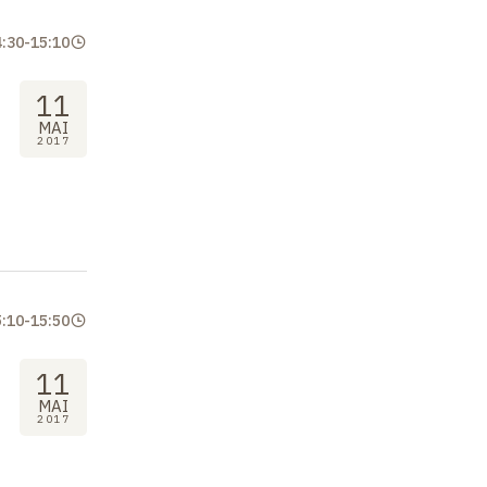
4:30
-
15:10
11
MAI
2017
5:10
-
15:50
11
MAI
2017