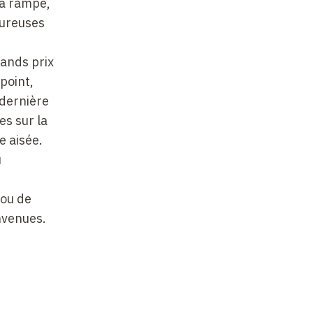
 la rampe,
leureuses
rands prix
point,
 dernière
es sur la
e aisée.
u
 ou de
nvenues.