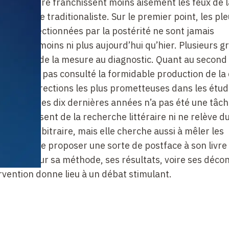
théorie littéraire franchissent moins aisément les feux de
lle rengaine traditionaliste. Sur le premier point, les p
uvres sélectionnées par la postérité ne sont jamais
 en a ni moins ni plus aujourd’hui qu’hier. Plusieurs g
t donner de la mesure au diagnostic. Quant au second 
n’ont-ils pas consulté la formidable production de la
nes des directions les plus prometteuses dans les étud
ur chacune des dix dernières années n’a pas été une tâch
 l’état présent de la recherche littéraire ni ne relève d
certain arbitraire, mais elle cherche aussi à mêler les
auteur de proposer une sorte de postface à son livre
spective sur sa méthode, ses résultats, voire ses déco
rvention donne lieu à un débat stimulant.