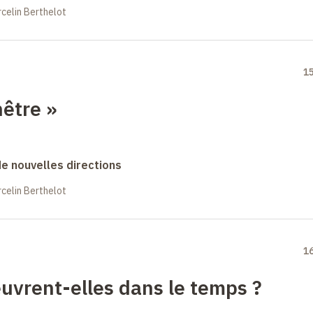
celin Berthelot
1
nêtre
»
 de nouvelles directions
celin Berthelot
1
vrent-elles dans le temps
?