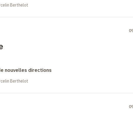
celin Berthelot
0
e
 de nouvelles directions
celin Berthelot
0