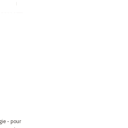
S
EN
Collège
gie - pour