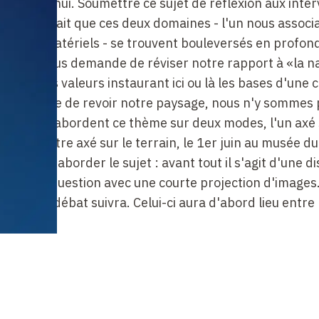
 aujourd'hui. Soumettre ce sujet de réflexion aux inte
oi, par le fait que ces deux domaines - l'un nous associ
anges immatériels - se trouvent bouleversés en profon
utre on nous demande de réviser notre rapport à «la n
dre des valeurs instaurant ici ou là les bases d'une 
s demande de revoir notre paysage, nous n'y sommes 
inaires abordent ce thème sur deux modes, l'un axé 
nce, l'autre axé sur le terrain, le 1er juin au musée du
erté pour aborder le sujet : avant tout il s'agit d'une d
enterai la question avec une courte projection d'image
e et le débat suivra. Celui-ci aura d'abord lieu entre