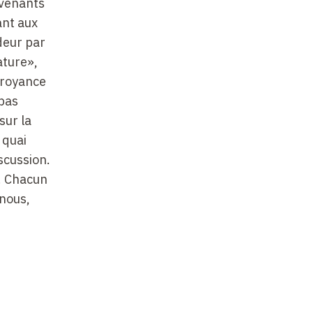
rvenants
ant aux
deur par
ature»,
croyance
pas
sur la
 quai
iscussion.
s. Chacun
 nous,