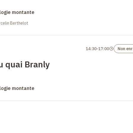
logie montante
celin Berthelot
14:30
-
17:00
Non enr
u quai Branly
logie montante