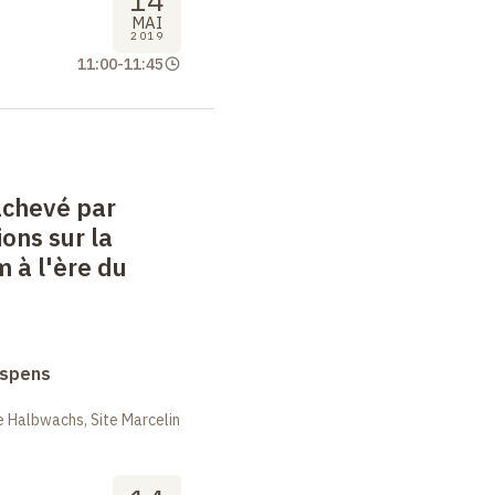
14
MAI
2019
11:00
-
11:45
achevé par
ions sur la
m à l'ère du
uspens
 Halbwachs, Site Marcelin