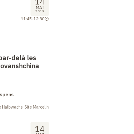
14
MAI
2019
11:45
-
12:30
ar-delà les
ovanshchina
uspens
 Halbwachs, Site Marcelin
14