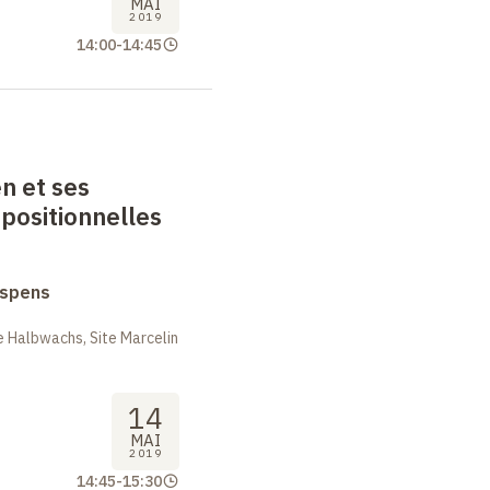
MAI
2019
14:00
-
14:45
n et ses
positionnelles
uspens
 Halbwachs, Site Marcelin
14
MAI
2019
14:45
-
15:30