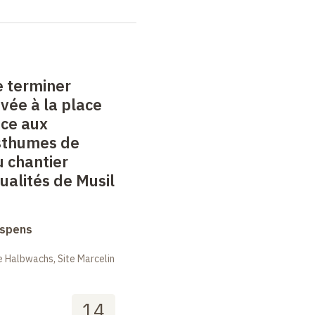
e terminer
vée à la place
ace aux
sthumes de
u chantier
alités de Musil
uspens
 Halbwachs, Site Marcelin
14