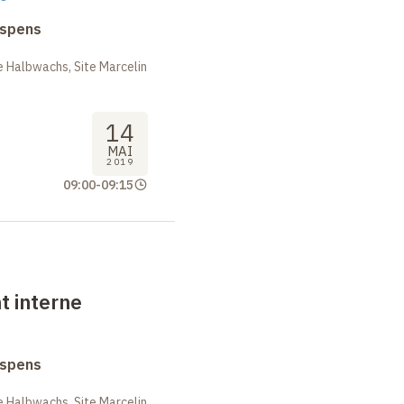
uspens
 Halbwachs, Site Marcelin
14
MAI
2019
09:00
-
09:15
t interne
uspens
 Halbwachs, Site Marcelin