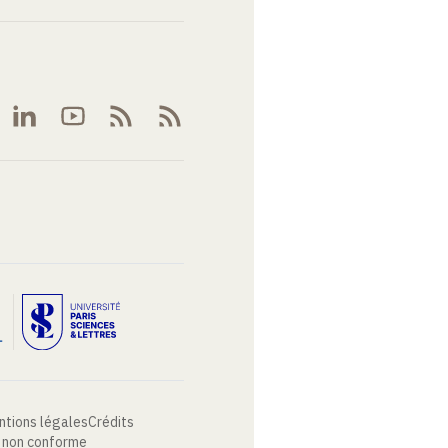
ntions légales
Crédits
: non conforme