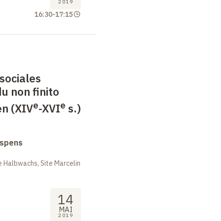
2019
16:30
-
17:15
 sociales
 non finito
e
e
en (XIV
-XVI
s.)
uspens
 Halbwachs, Site Marcelin
14
MAI
2019