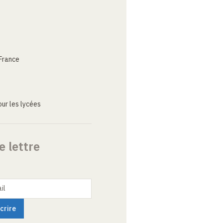
France
ur les lycées
e lettre
il