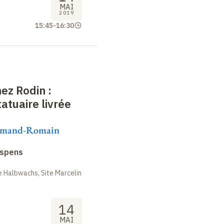
MAI
2019
15:45
-
16:30
hez Rodin
:
atuaire livrée
ormand-Romain
uspens
 Halbwachs, Site Marcelin
14
MAI