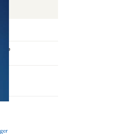
ramme
ger