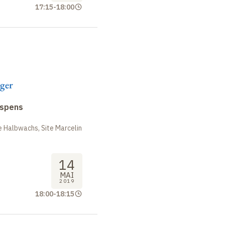
17:15
-
18:00
ger
uspens
 Halbwachs, Site Marcelin
14
MAI
2019
18:00
-
18:15