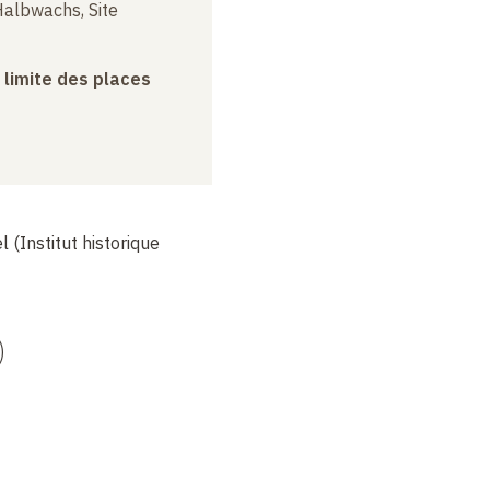
albwachs, Site
a limite des places
l (Institut historique
)