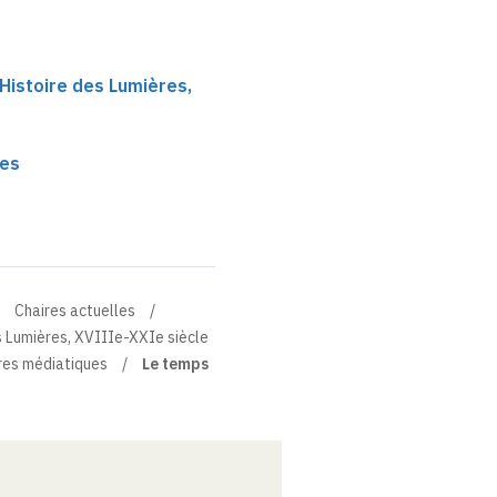
e Histoire des Lumières,
ues
Chaires actuelles
des Lumières, XVIIIe-XXIe siècle
res médiatiques
Le temps