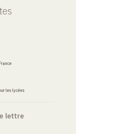
tes
France
ur les lycées
e lettre