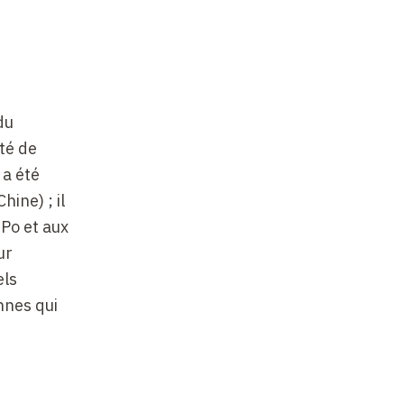
du
ité de
 a été
ine) ; il
 Po et aux
ur
els
nnes qui