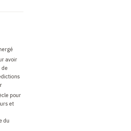
émergé
ur avoir
, de
édictions
r
ècle pour
urs et
e du