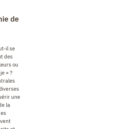
hie de
t-il se
ut des
leurs ou
je » ?
ntrales
 diverses
uérir une
de la
des
uvent