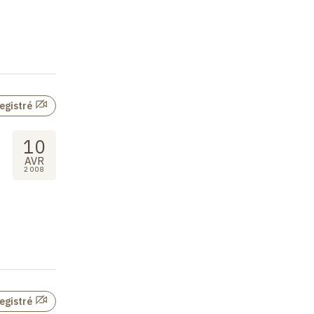
egistré
10
AVR
2008
egistré