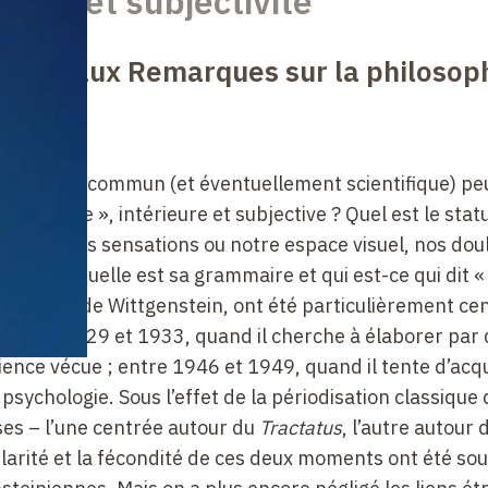
ence et subjectivité
es 30 aux Remarques sur la philosop
ublic et commun (et éventuellement scientifique) peu
 « privée », intérieure et subjective ? Quel est le stat
ivons nos sensations ou notre espace visuel, nos dou
« je » ? Quelle est sa grammaire et qui est-ce qui dit « 
e l’œuvre de Wittgenstein, ont été particulièrement ce
 : entre 1929 et 1933, quand il cherche à élaborer par
ence vécue ; entre 1946 et 1949, quand il tente d’acq
sychologie. Sous l’effet de la périodisation classique 
es – l’une centrée autour du
Tractatus
, l’autre autour 
ularité et la fécondité de ces deux moments ont été so