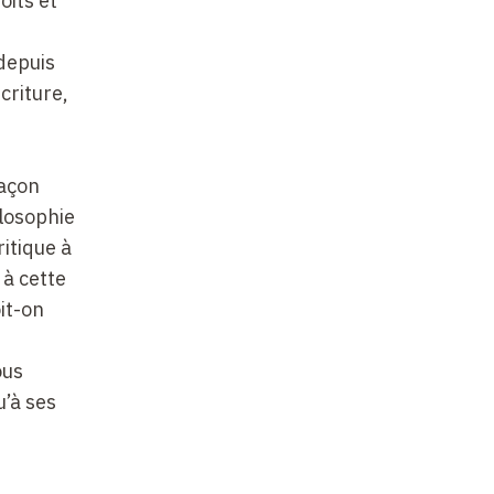
oits et
depuis
criture,
façon
ilosophie
itique à
 à cette
it-on
ous
u’à ses