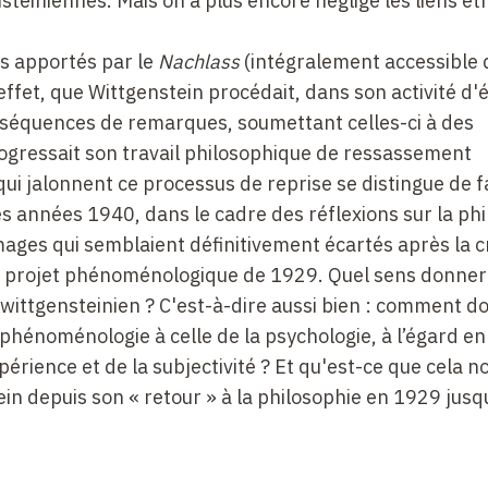
teiniennes. Mais on a plus encore négligé les liens étr
rs apportés par le
Nachlass
(intégralement accessible 
fet, que Wittgenstein procédait, dans son activité d'é
séquences de remarques, soumettant celles-ci à des
gressait son travail philosophique de ressassement
qui jalonnent ce processus de reprise se distingue de 
des années 1940, dans le cadre des réflexions sur la ph
mages qui semblaient définitivement écartés après la cr
 du projet phénoménologique de 1929. Quel sens donner
 wittgensteinien ? C'est-à-dire aussi bien : comment do
a phénoménologie à celle de la psychologie, à l’égard en
périence et de la subjectivité ? Et qu'est-ce que cela n
in depuis son « retour » à la philosophie en 1929 jusq