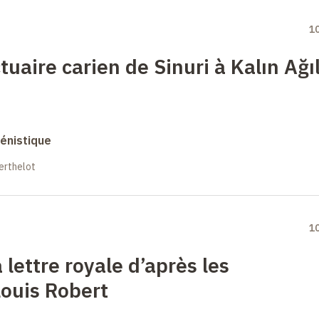
1
tuaire carien de Sinuri à Kalın Ağı
énistique
erthelot
1
la lettre royale d’après les
ouis Robert