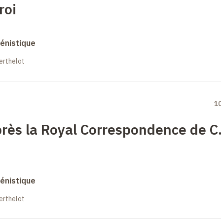
roi
énistique
erthelot
1
rès la Royal Correspondence de C
énistique
erthelot