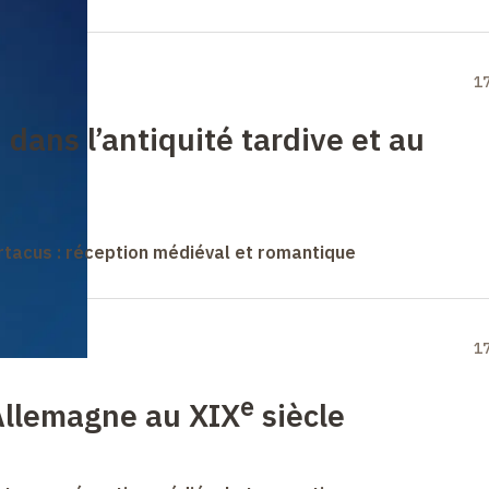
1
 dans l’antiquité tardive et au
rtacus : réception médiéval et romantique
1
e
Allemagne au XIX
siècle