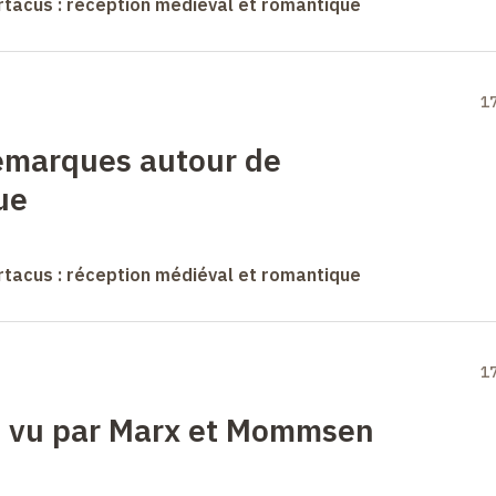
rtacus : réception médiéval et romantique
1
remarques autour de
ue
rtacus : réception médiéval et romantique
1
, vu par Marx et Mommsen