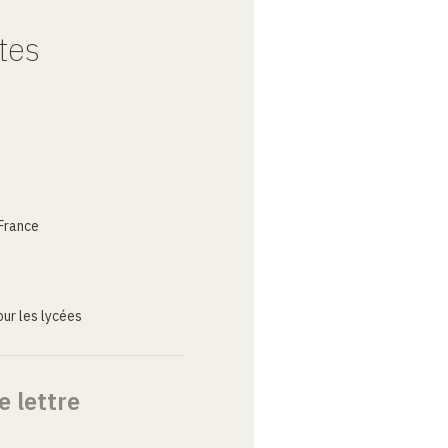
tes
France
ur les lycées
e lettre