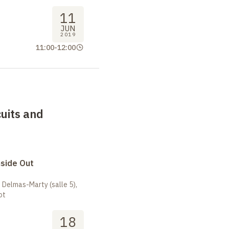
11
JUN
2019
11:00
-
12:00
cuits and
nside Out
 Delmas-Marty (salle 5),
ot
18