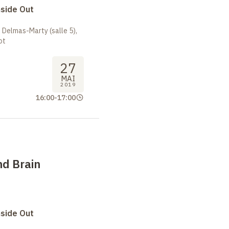
nside Out
 Delmas-Marty (salle 5),
ot
27
MAI
2019
16:00
-
17:00
nd Brain
nside Out