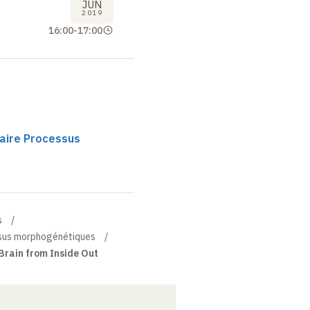
JUN
2019
16:00
-
17:00
haire Processus
s
essus morphogénétiques
Brain from Inside Out