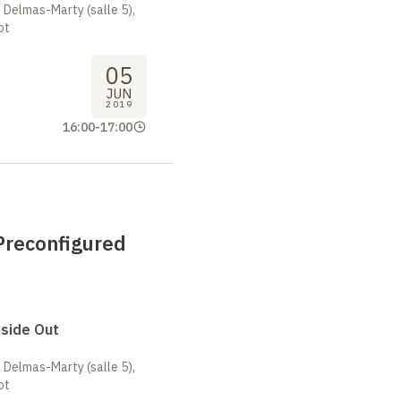
 Delmas-Marty (salle 5),
ot
05
JUN
2019
16:00
-
17:00
Preconfigured
nside Out
 Delmas-Marty (salle 5),
ot