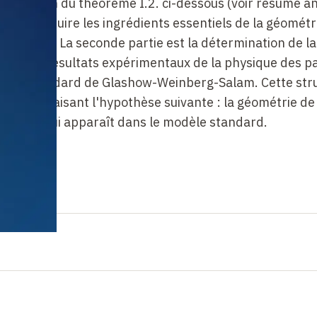
onstration du théorème I.2. ci-dessous (voir résumé an
 reconstruire les ingrédients essentiels de la géométr
de Dirac. La seconde partie est la détermination de la
rtir des résultats expérimentaux de la physique des pa
dèle standard de Glashow-Weinberg-Salam. Cette str
enue en faisant l'hypothèse suivante : la géométrie de
de Dirac qui apparaît dans le modèle standard.