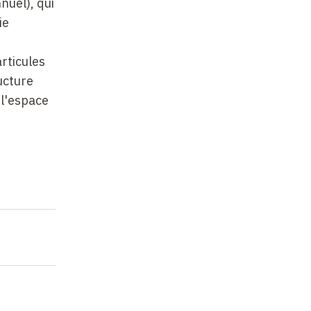
nuel), qui
ie
rticules
ucture
 l'espace