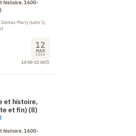
 histoire, 1600-
)
 Delmas-Marty (salle 5),
ot
12
MAR
2014
14:00
-
15:00
 et histoire,
e et fin) (8)
l
 histoire, 1600-