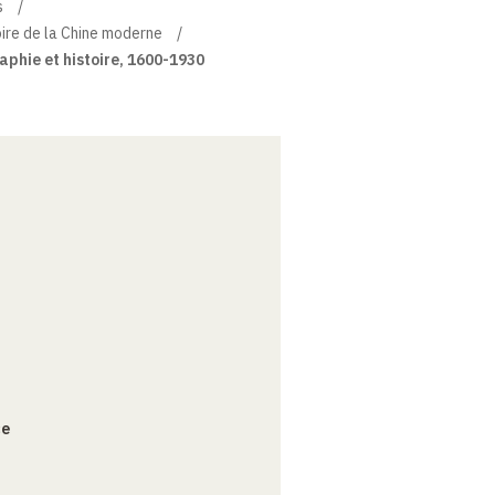
s
toire de la Chine moderne
phie et histoire, 1600-1930
ce