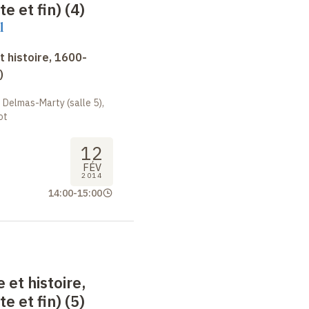
e et fin) (4)
l
 histoire, 1600-
)
 Delmas-Marty (salle 5),
ot
12
FÉV
2014
14:00
-
15:00
 et histoire,
e et fin) (5)