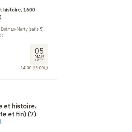
 histoire, 1600-
)
 Delmas-Marty (salle 5),
ot
05
MAR
2014
14:00
-
15:00
 et histoire,
e et fin) (7)
l