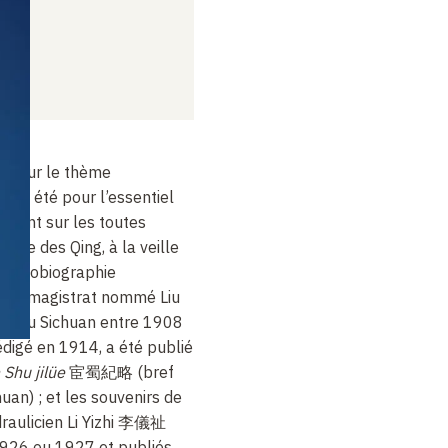
urs sur le thème
e » a été pour l’essentiel
rtant sur les toutes
stie des Qing, à la veille
 l’autobiographie
este magistrat nommé Liu
é au Sichuan entre 1908
édigé en 1914, a été publié
Shu jilüe
宦蜀紀略 (bref
huan) ; et les souvenirs de
draulicien Li Yizhi 李儀祉
1926 ou 1927 et publiés