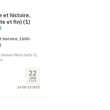
 et histoire,
e et fin) (1)
l
 histoire, 1600-
)
 Delmas-Marty (salle 5),
ot
22
JAN
2014
14:00
-
15:00