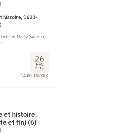
l
 histoire, 1600-
)
 Delmas-Marty (salle 5),
ot
26
FÉV
2014
14:00
-
15:00
 et histoire,
e et fin) (6)
l