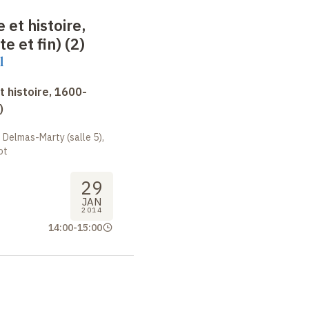
 et histoire,
e et fin) (2)
l
 histoire, 1600-
)
 Delmas-Marty (salle 5),
ot
29
JAN
2014
14:00
-
15:00