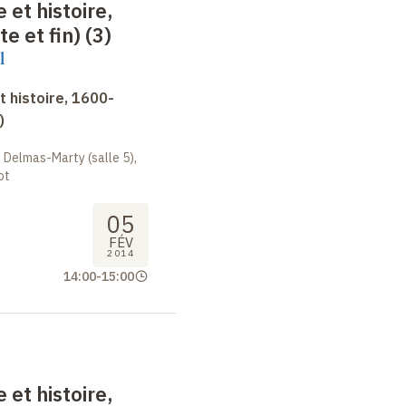
 et histoire,
e et fin) (3)
l
 histoire, 1600-
)
 Delmas-Marty (salle 5),
ot
05
FÉV
2014
14:00
-
15:00
 et histoire,