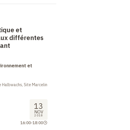
tique et
ux différentes
vant
vironnement et
 Halbwachs, Site Marcelin
13
NOV
2018
16:00
-
18:00