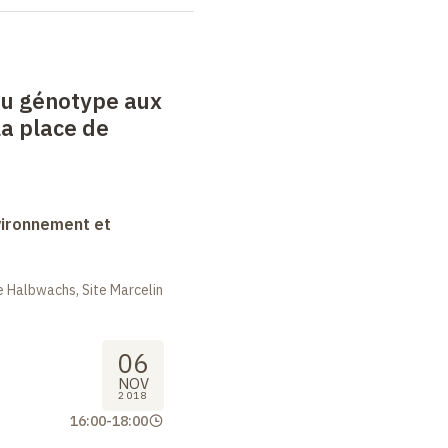
du génotype aux
la place de
vironnement et
 Halbwachs, Site Marcelin
06
NOV
2018
16:00
-
18:00