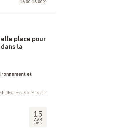
16:00
-
18:00
uelle place pour
 dans la
vironnement et
 Halbwachs, Site Marcelin
15
AVR
2019