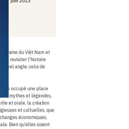
ndi 5 juin 2023
emporaine du Việt Nam et
 de revisiter l’histoire
nouvel angle, celui de
jours occupé une place
 les mythes et légendes,
crite et orale, la création
ligieuses et cultuelles, que
 échanges économiques,
iale. Bien qu’elles soient