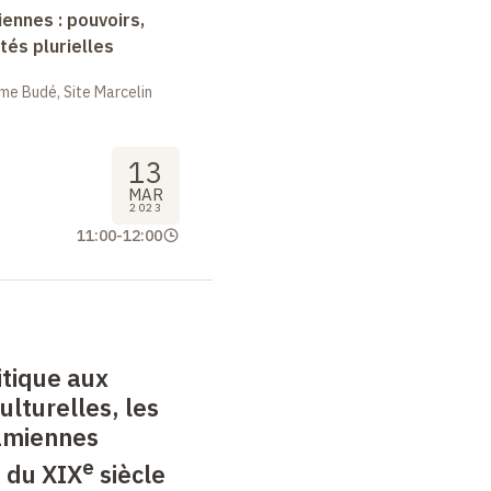
nnes : pouvoirs,
tés plurielles
me Budé, Site Marcelin
13
MAR
2023
11:00
-
12:00
itique aux
ulturelles, les
amiennes
e
u du XIX
siècle