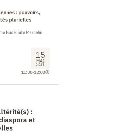
nnes : pouvoirs,
tés plurielles
me Budé, Site Marcelin
15
MAI
2023
11:00
-
12:00
ltérité(s)
:
diaspora et
elles