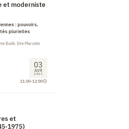
te et moderniste
nnes : pouvoirs,
tés plurielles
me Budé, Site Marcelin
03
AVR
2023
11:00
-
12:00
es et
45-1975)