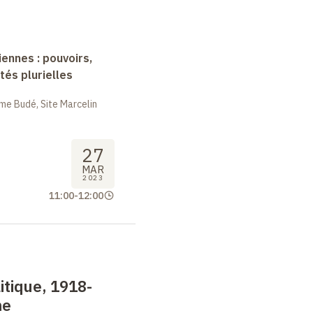
nnes : pouvoirs,
tés plurielles
me Budé, Site Marcelin
27
MAR
2023
11:00
-
12:00
tique, 1918-
me