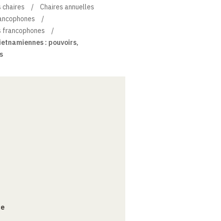
 chaires
Chaires annuelles
rancophones
s francophones
etnamiennes : pouvoirs,
s
ce