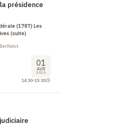
 la présidence
dérale (1787) Les
ives (suite)
 Berthelot
01
AVR
2010
14:30
-
15:30
judiciaire