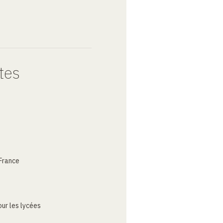
tes
France
ur les lycées