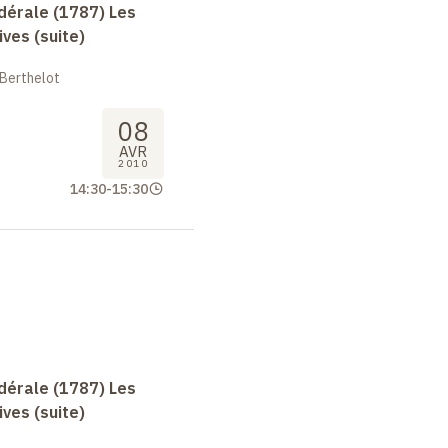
dérale (1787) Les
ives (suite)
 Berthelot
08
AVR
2010
14:30
-
15:30
dérale (1787) Les
ives (suite)