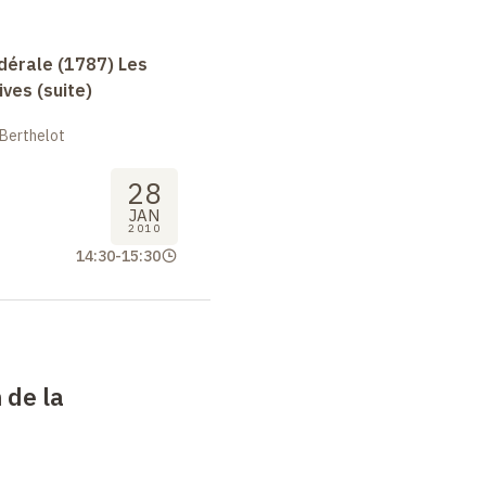
dérale (1787) Les
ives (suite)
 Berthelot
28
JAN
2010
14:30
-
15:30
 de la