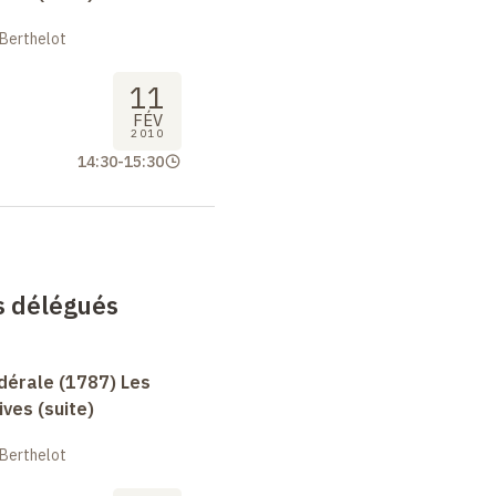
 Berthelot
11
FÉV
2010
14:30
-
15:30
es délégués
dérale (1787) Les
ives (suite)
 Berthelot