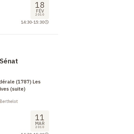
18
FÉV
2010
14:30
-
15:30
 Sénat
dérale (1787) Les
ives (suite)
 Berthelot
11
MAR
2010