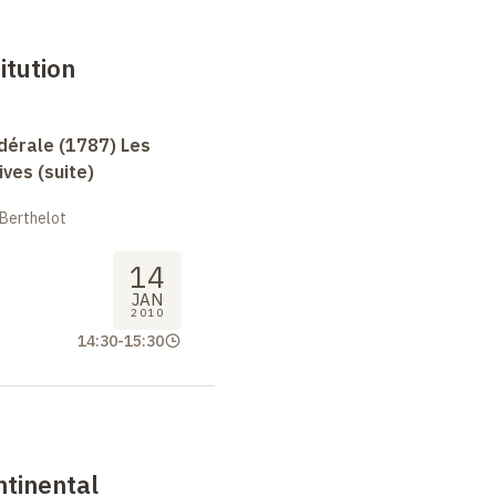
itution
dérale (1787) Les
ives (suite)
 Berthelot
14
JAN
2010
14:30
-
15:30
ntinental