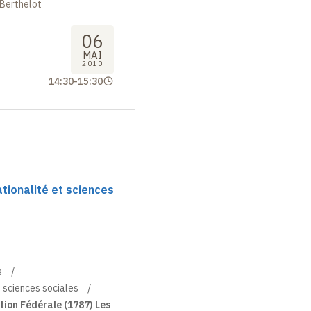
 Berthelot
06
MAI
2010
14:30
-
15:30
ationalité et sciences
s
t sciences sociales
ion Fédérale (1787) Les