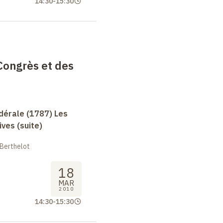
14:30
-
15:30
Congrès et des
dérale (1787) Les
ives (suite)
 Berthelot
18
MAR
2010
14:30
-
15:30