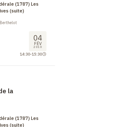
dérale (1787) Les
ives (suite)
 Berthelot
04
FÉV
2010
14:30
-
15:30
de la
dérale (1787) Les
ives (suite)