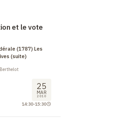
ion et le vote
dérale (1787) Les
ives (suite)
 Berthelot
25
MAR
2010
14:30
-
15:30