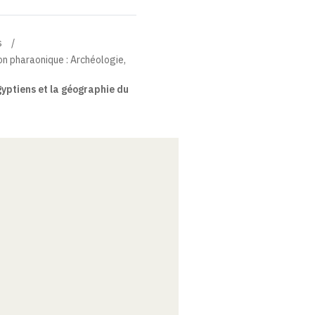
s
ion pharaonique : Archéologie,
yptiens et la géographie du