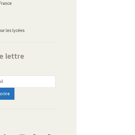
France
ur les lycées
e lettre
il