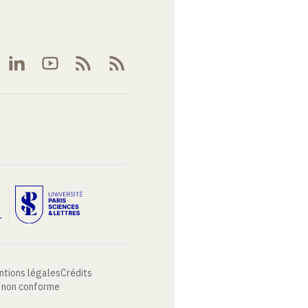
ntions légales
Crédits
: non conforme