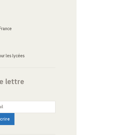
France
ur les lycées
e lettre
il