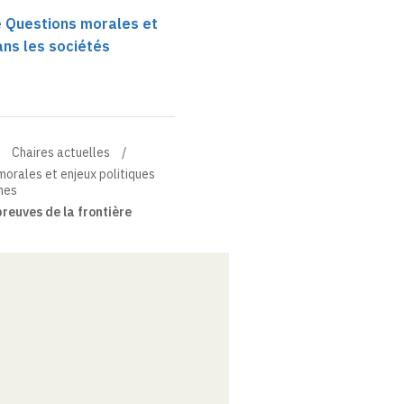
re Questions morales et
ans les sociétés
Chaires actuelles
 morales et enjeux politiques
nes
reuves de la frontière