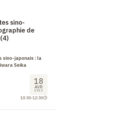
tes sino-
iographie de
(4)
 sino-japonais : la
jiwara Seika
18
AVR
2013
10:30
-
12:30