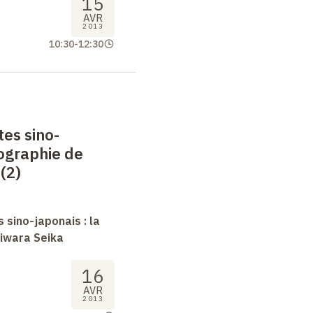
15
AVR
2013
10:30
-
12:30
tes sino-
iographie de
(2)
 sino-japonais : la
jiwara Seika
16
AVR
2013