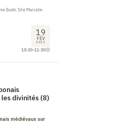
me Budé, Site Marcelin
19
FÉV
2013
10:30
-
11:30
ponais
es divinités (8)
nais médiévaux sur