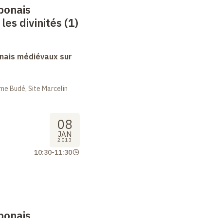
ponais
es divinités (1)
nais médiévaux sur
me Budé, Site Marcelin
08
JAN
2013
10:30
-
11:30
ponais