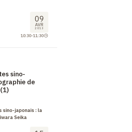
09
AVR
2013
10:30
-
11:30
tes sino-
iographie de
(1)
 sino-japonais : la
jiwara Seika