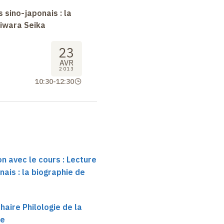
 sino-japonais : la
jiwara Seika
23
AVR
2013
10:30
-
12:30
on avec le cours : Lecture
nais : la biographie de
haire Philologie de la
se