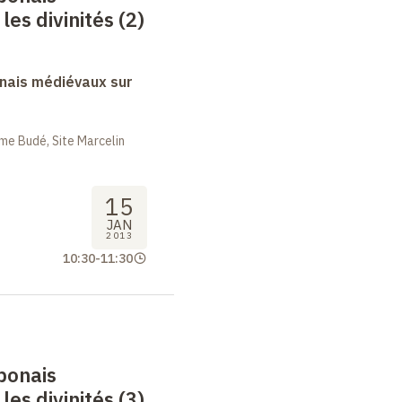
es divinités (2)
nais médiévaux sur
me Budé, Site Marcelin
15
JAN
2013
10:30
-
11:30
ponais
es divinités (3)