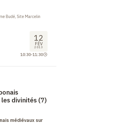
me Budé, Site Marcelin
12
FÉV
2013
10:30
-
11:30
ponais
es divinités (7)
nais médiévaux sur