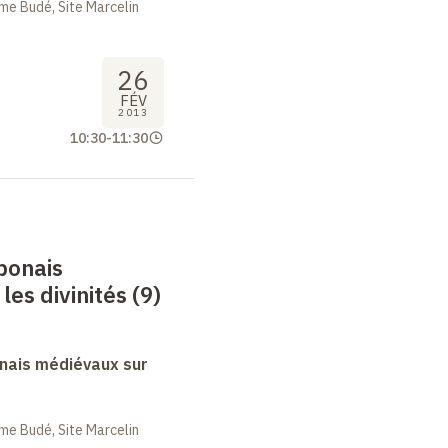
me Budé, Site Marcelin
26
FÉV
2013
10:30
-
11:30
ponais
es divinités (9)
nais médiévaux sur
me Budé, Site Marcelin