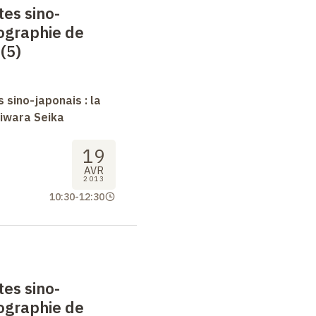
tes sino-
iographie de
(5)
 sino-japonais : la
jiwara Seika
19
AVR
2013
10:30
-
12:30
tes sino-
iographie de