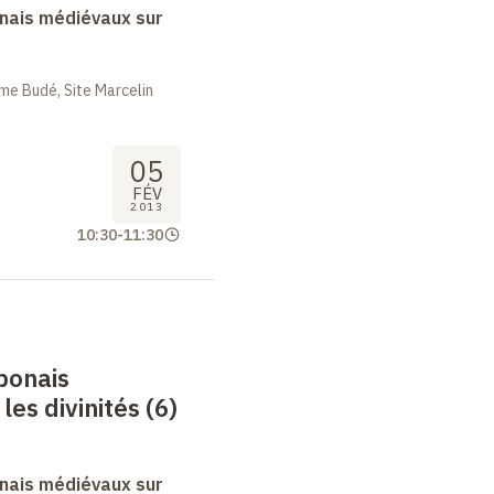
nais médiévaux sur
me Budé, Site Marcelin
05
FÉV
2013
10:30
-
11:30
ponais
es divinités (6)
nais médiévaux sur