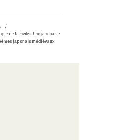
s
gie de la civilisation japonaise
oèmes japonais médiévaux