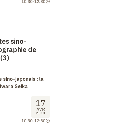
10:30
-
12:30
tes sino-
iographie de
(3)
 sino-japonais : la
jiwara Seika
17
AVR
2013
10:30
-
12:30