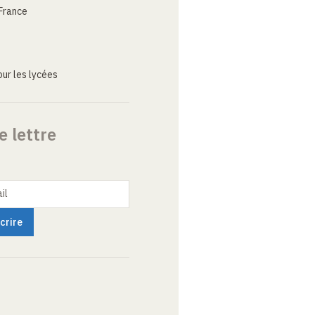
France
ur les lycées
e lettre
il