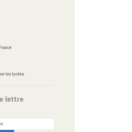
France
ur les lycées
e lettre
il