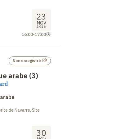
23
NOV
2016
16:00
-
17:00
Non enregistré
ue arabe (3)
lard
 arabe
ite de Navarre, Site
30