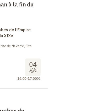
an à la fin du
abes de l'Empire
du XIXe
ite de Navarre, Site
04
JAN
2017
16:00
-
17:00
arabes de