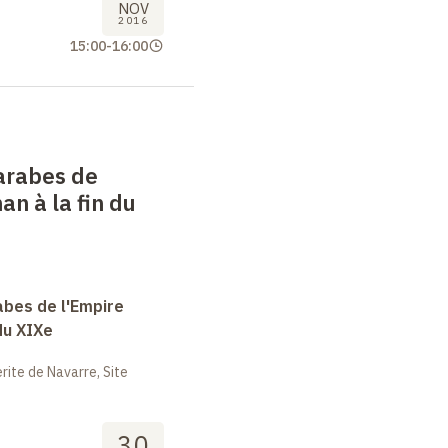
NOV
2016
15:00
-
16:00
arabes de
an à la fin du
abes de l'Empire
du XIXe
ite de Navarre, Site
30