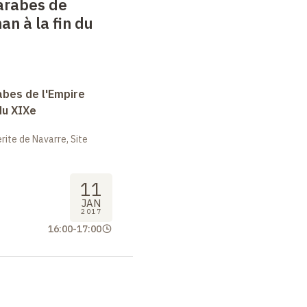
arabes de
an à la fin du
abes de l'Empire
du XIXe
ite de Navarre, Site
11
JAN
2017
16:00
-
17:00