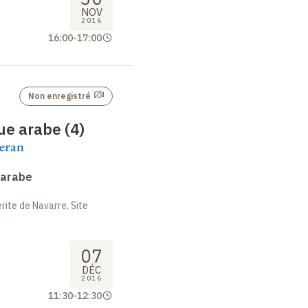
NOV
2016
16:00
-
17:00
Non enregistré
ue arabe (4)
eran
 arabe
ite de Navarre, Site
07
DÉC
2016
11:30
-
12:30