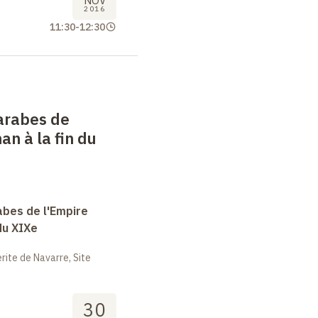
NOV
2016
11:30
-
12:30
arabes de
an à la fin du
abes de l'Empire
du XIXe
ite de Navarre, Site
30