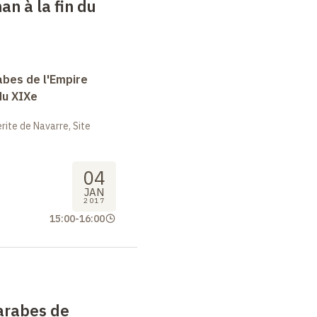
an à la fin du
abes de l'Empire
du XIXe
ite de Navarre, Site
04
JAN
2017
15:00
-
16:00
arabes de