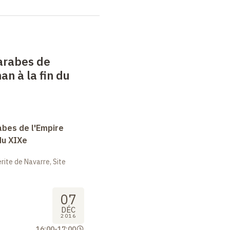
arabes de
an à la fin du
abes de l'Empire
du XIXe
ite de Navarre, Site
07
DÉC
2016
16:00
-
17:00