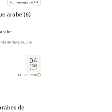
Non enregistré
ue arabe (6)
 arabe
ite de Navarre, Site
04
JAN
2017
11:30
-
12:30
arabes de