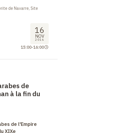
nt toujours plus.
ite de Navarre, Site
16
NOV
2016
15:00
-
16:00
arabes de
an à la fin du
abes de l'Empire
du XIXe