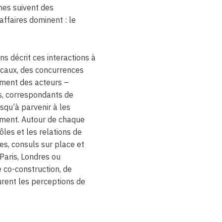
nes suivent des
affaires dominent
: le
s décrit ces interactions à
caux, des concurrences
ement des acteurs –
s, correspondants de
usqu’à parvenir à les
ement. Autour de chaque
ôles et les relations de
les, consuls sur place et
Paris, Londres ou
 co-construction, de
rent les perceptions de
oloniaux se mettent à se
 faisant entrer l’Europe