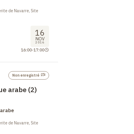
ite de Navarre, Site
16
NOV
2016
16:00
-
17:00
Non enregistré
ue arabe (2)
 arabe
ite de Navarre, Site