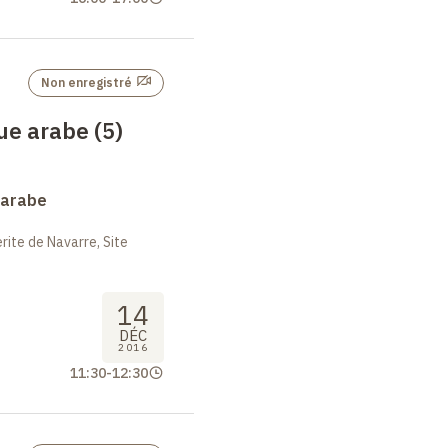
Non enregistré
ue arabe (5)
 arabe
ite de Navarre, Site
14
DÉC
2016
11:30
-
12:30