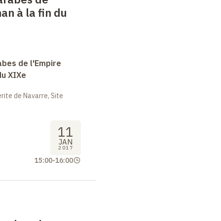
an à la fin du
abes de l'Empire
du XIXe
ite de Navarre, Site
11
JAN
2017
15:00
-
16:00