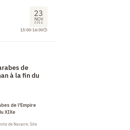
23
NOV
2016
15:00
-
16:00
arabes de
an à la fin du
abes de l'Empire
du XIXe
ite de Navarre, Site