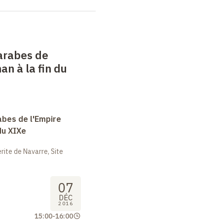
arabes de
an à la fin du
abes de l'Empire
du XIXe
ite de Navarre, Site
07
DÉC
2016
15:00
-
16:00