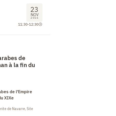
23
NOV
2016
11:30
-
12:30
arabes de
an à la fin du
abes de l'Empire
du XIXe
ite de Navarre, Site