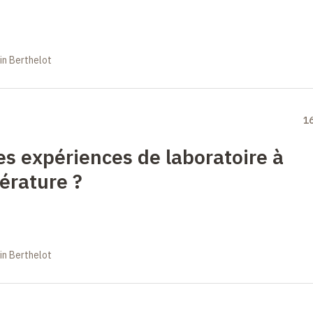
in Berthelot
1
s expériences de laboratoire à
érature
?
in Berthelot