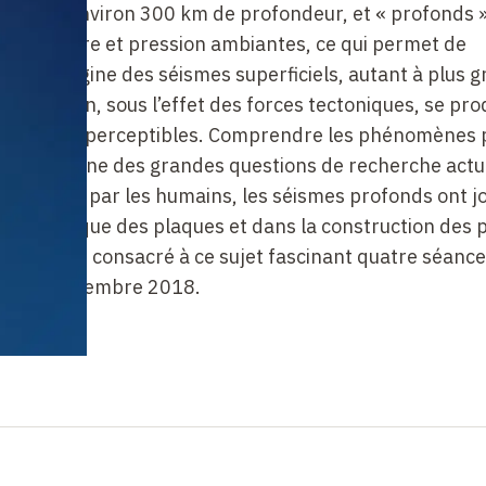
t jusqu’à environ 300
km de profondeur, et «
profonds
température et pression ambiantes, ce qui permet de
e à l’origine des séismes superficiels, autant à plus 
éformation, sous l’effet des forces tectoniques, se pro
 vibrations perceptibles. Comprendre les phénomènes 
résente l’une des grandes questions de recherche actu
ressentis par les humains, les séismes profonds ont j
 la tectonique des plaques et dans la construction des
 terre. J’ai consacré à ce sujet fascinant quatre séanc
obre et novembre
2018.