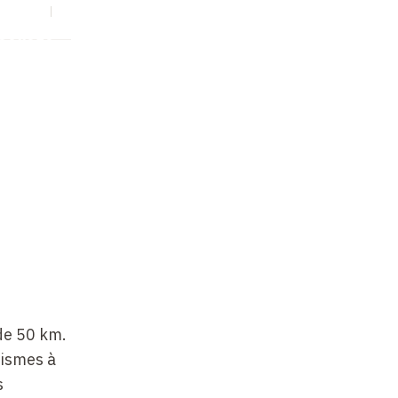
S
EN
Collège
de 50
km.
éismes à
s