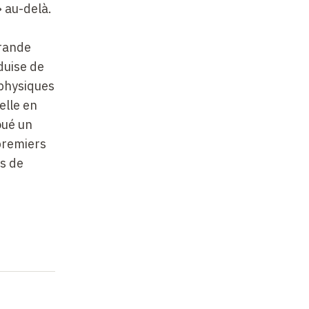
» au-delà.
grande
duise de
physiques
elle en
oué un
 premiers
es de