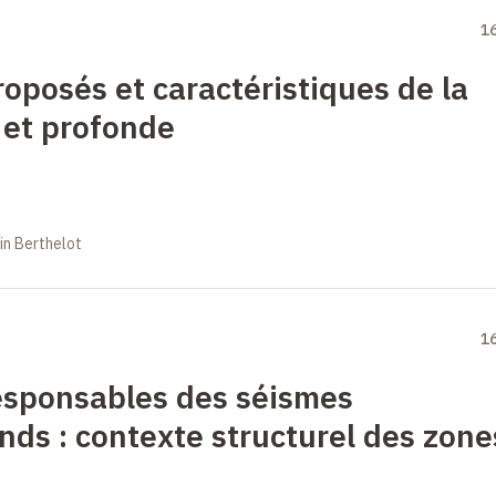
1
oposés et caractéristiques de la
 et profonde
in Berthelot
1
esponsables des séismes
onds
: contexte structurel des zone