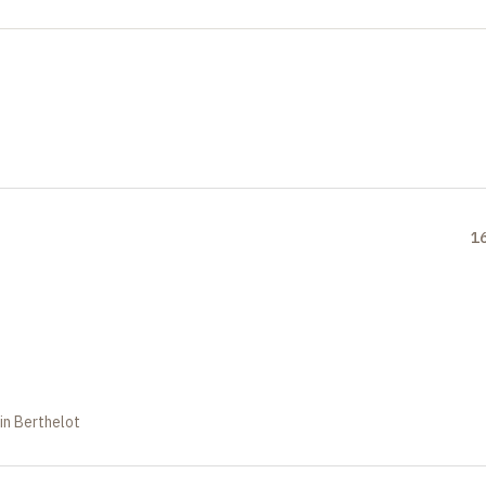
1
in Berthelot