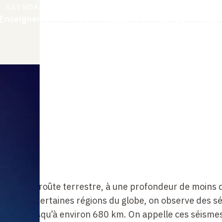
cès
Aller
AGENDA
AUDIOS & VIDÉOS
CHAIRE
Navigation
Enseignements
Recherche
Bibliothèques
Éditions
Le 
au
pides
contenu
Accès
principale
principal
rapides
 dans la croûte terrestre, à une profondeur de moins 
nt, dans certaines régions du globe, on observe des s
 aller jusqu’à environ 680
km. On appelle ces séisme