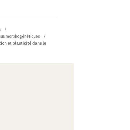
s
essus morphogénétiques
on et plasticité dans le