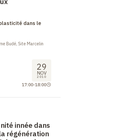
eux
lasticité dans le
me Budé, Site Marcelin
29
NOV
2010
17:00
-
18:00
nité innée dans
 la régénération