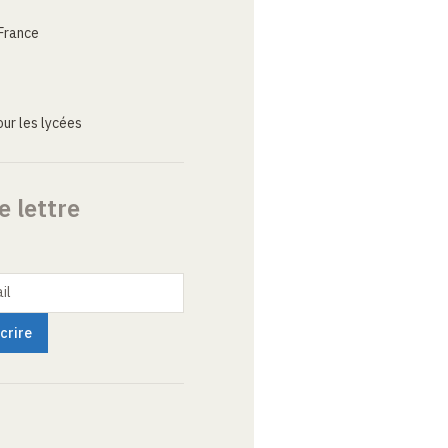
France
ur les lycées
e lettre
il