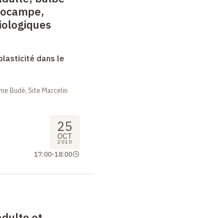
ppocampe,
iologiques
lasticité dans le
me Budé, Site Marcelin
25
OCT
2010
17:00
-
18:00
dulte et