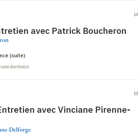
1
tretien avec Patrick Boucheron
eron
nce (suite)
celin Berthelot
1
Entretien avec Vinciane Pirenne-
nne-Delforge