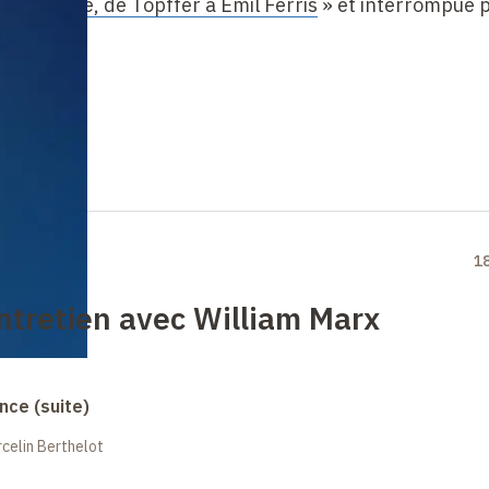
e dessinée, de Töpffer à Emil Ferris
» et interrompue p
1
ntretien avec William Marx
nce (suite)
celin Berthelot