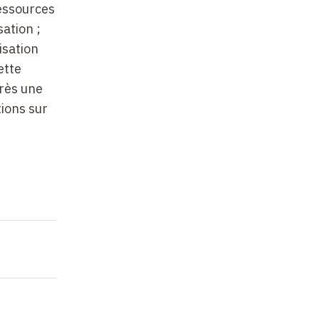
ressources
ation ;
isation
ette
près une
ions sur