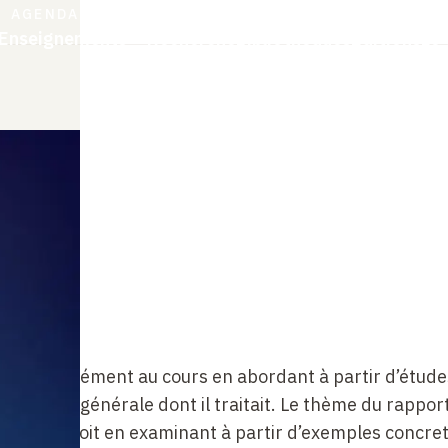
cès
Aller
AGENDA
AUDIOS & VIDÉOS
CHAIRE
Navigation
Enseignements
Recherche
Bibliothèques
Éditions
Le 
au
pides
contenu
Accès
principale
principal
rapides
rir un complément au cours en abordant à
partir d’étude
 question générale dont il
traitait. Le thème du rapport
façons : soit en
examinant à partir d’exemples concret