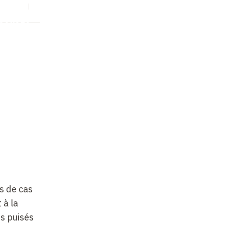
S
EN
Collège
s de cas
 à la
s puisés