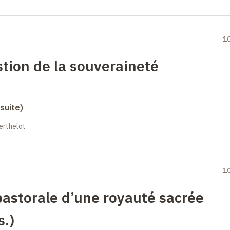
1
tion de la souveraineté
suite)
erthelot
1
astorale d’une royauté sacrée
s.)