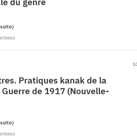
ale du genre
suite)
erthelot
1
tres. Pratiques kanak de la
 Guerre de 1917 (Nouvelle-
suite)
erthelot