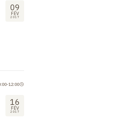
09
FÉV
2017
0:00
-
12:00
16
FÉV
2017