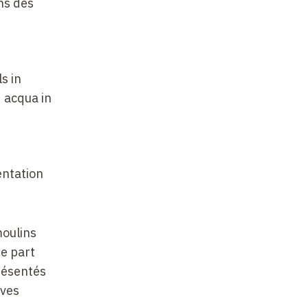
ns des
s in
d acqua in
entation
moulins
re part
présentés
ives