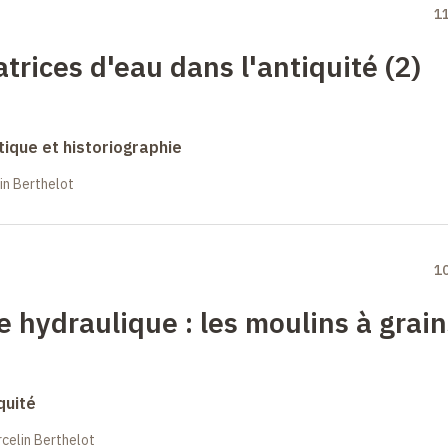
1
trices d'eau dans l'antiquité (2)
ique et historiographie
in Berthelot
1
ie hydraulique
: les moulins à grai
quité
celin Berthelot