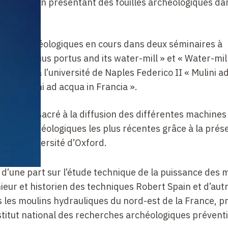
c eux, ou en présentant des fouilles archéologiques da
ches archéologiques en cours dans deux séminaires à
 Telo Martius portus and its water-mill » et « Water-mill
inaires à l’université de Naples Federico II « Mulini a
avi di mulini ad acqua in Francia ».
a été consacré à la diffusion des différentes machines
ertes archéologiques les plus récentes grâce à la prés
 de l’université d’Oxford.
 d’une part sur l’étude technique de la puissance des 
ieur et historien des techniques Robert Spain et d’aut
ns les moulins hydrauliques du nord-est de la France, 
nstitut national des recherches archéologiques prévent