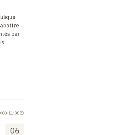
aulique
 abattre
ntés par
is
0:00
-
11:00
06