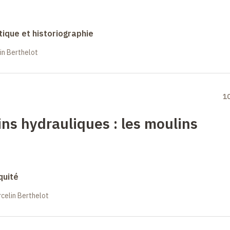
ique et historiographie
in Berthelot
1
ins hydrauliques
: les moulins
quité
celin Berthelot