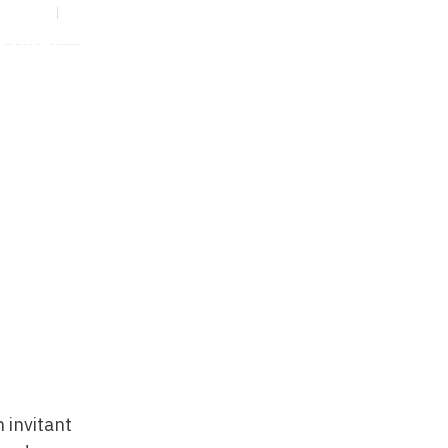
S
EN
Collège
 invitant