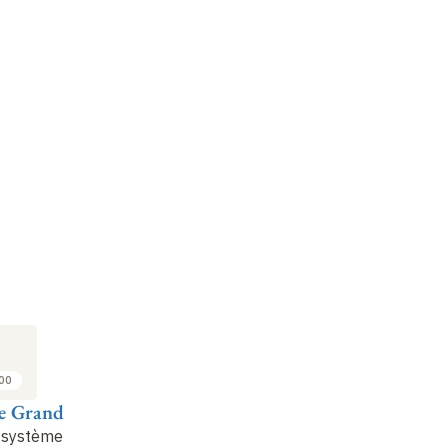
:00
e Grand
 système