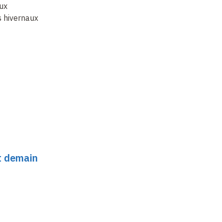
aux
s hivernaux
et demain