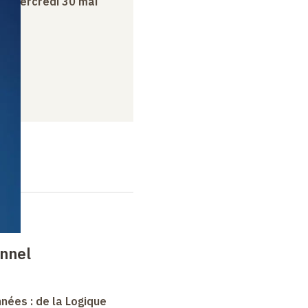
au
mercredi 30 mai
onnel
nées : de la Logique