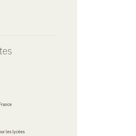
tes
France
ur les lycées