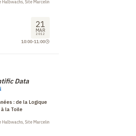
 Halbwachs, Site Marcelin
21
MAR
2012
10:00
-
11:00
tific Data
i
nées : de la Logique
à la Toile
 Halbwachs, Site Marcelin