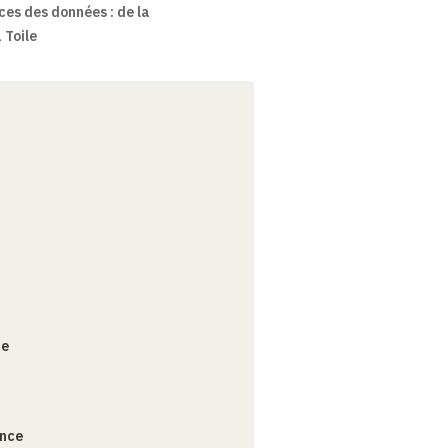
es des données : de la
 Toile
ce
ance