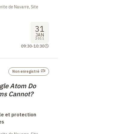
ite de Navarre, Site
31
JAN
2011
09:30
-
10:30
Non enregistré
gle Atom Do
ms Cannot?
le et protection
es