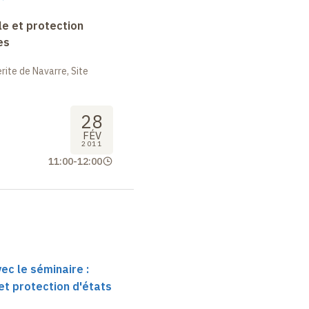
le et protection
es
ite de Navarre, Site
28
FÉV
2011
11:00
-
12:00
ec le séminaire :
et protection d'états