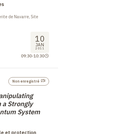
es
ite de Navarre, Site
10
JAN
2011
09:30
-
10:30
Non enregistré
nipulating
 a Strongly
antum System
le et protection