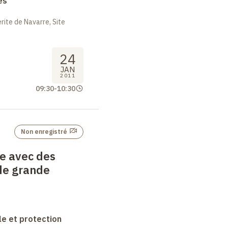
es
ite de Navarre, Site
24
JAN
2011
09:30
-
10:30
Non enregistré
e avec des
de grande
le et protection