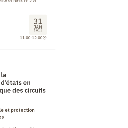
ite de Navarre, Site
31
JAN
2011
11:00
-
12:00
 la
 d’états en
ue des circuits
le et protection
es