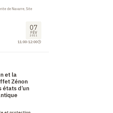
ite de Navarre, Site
07
FÉV
2011
11:00
-
12:00
n et la
ffet Zénon
 états d’un
antique
le et protection