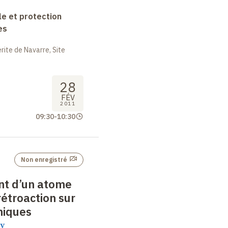
le et protection
es
ite de Navarre, Site
28
FÉV
2011
09:30
-
10:30
Non enregistré
nt d’un atome
rétroaction sur
niques
v