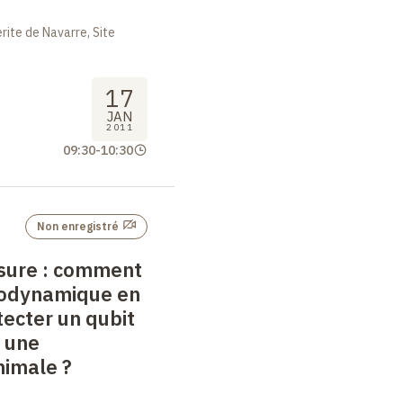
ite de Navarre, Site
17
JAN
2011
09:30
-
10:30
Non enregistré
sure
: comment
ctrodynamique en
tecter un qubit
 une
nimale
?