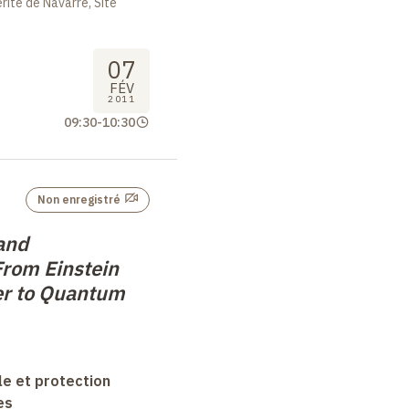
ite de Navarre, Site
07
FÉV
2011
09:30
-
10:30
Non enregistré
and
rom Einstein
er to Quantum
le et protection
es