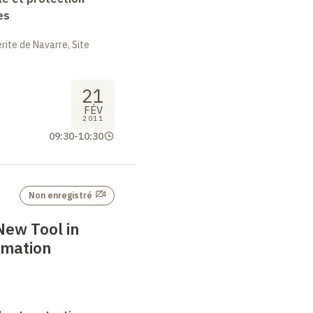
es
ite de Navarre, Site
21
FÉV
2011
09:30
-
10:30
Non enregistré
 New Tool in
rmation