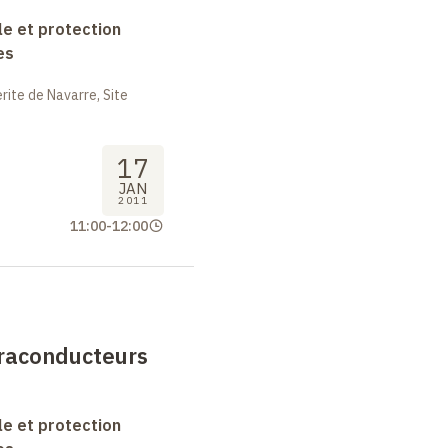
le et protection
es
ite de Navarre, Site
17
JAN
2011
11:00
-
12:00
praconducteurs
le et protection