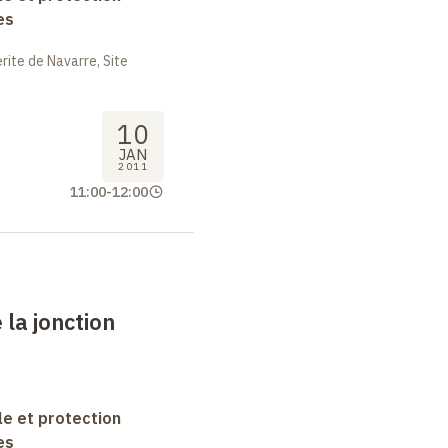
es
ite de Navarre, Site
10
JAN
2011
11:00
-
12:00
 la jonction
le et protection
es