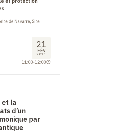
le et protection
es
ite de Navarre, Site
21
FÉV
2011
11:00
-
12:00
 et la
tats d’un
rmonique par
antique