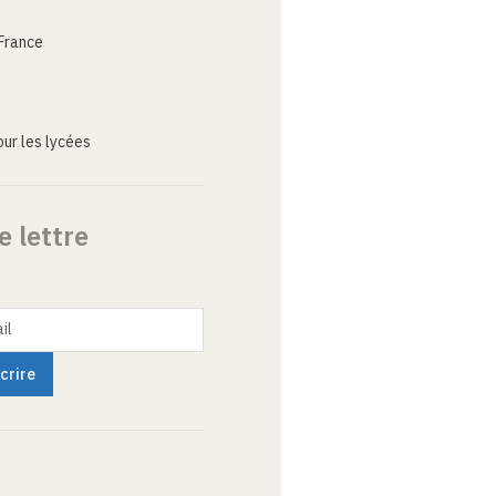
France
ur les lycées
e lettre
il