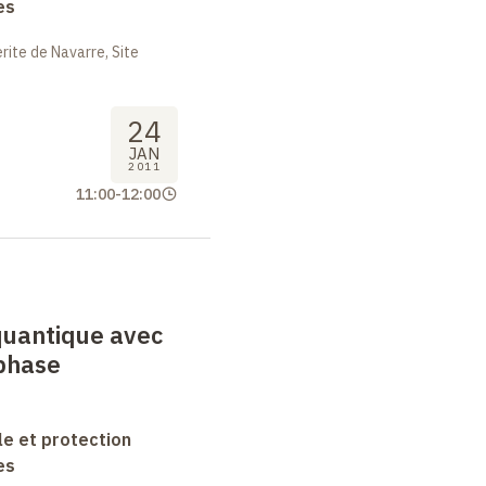
es
ite de Navarre, Site
24
JAN
2011
11:00
-
12:00
quantique avec
 phase
le et protection
es