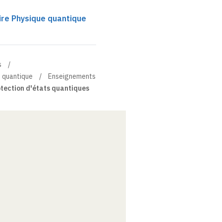
ire Physique quantique
s
e quantique
Enseignements
otection d'états quantiques