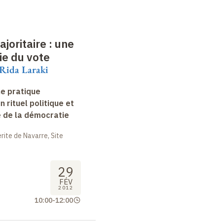
joritaire
: une
ie du vote
 Rida Laraki
ne pratique
un rituel politique et
e de la démocratie
ite de Navarre, Site
29
FÉV
2012
10:00
-
12:00