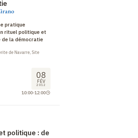
tie
Zirano
ne pratique
un rituel politique et
e de la démocratie
ite de Navarre, Site
08
FÉV
2012
10:00
-
12:00
et politique
: de