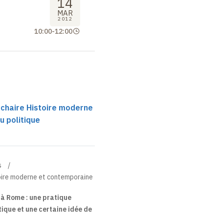
14
MAR
2012
10:00
-
12:00
 chaire Histoire moderne
u politique
s
toire moderne et contemporaine
à Rome : une pratique
litique et une certaine idée de