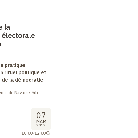
e la
 électorale
e
ne pratique
un rituel politique et
e de la démocratie
ite de Navarre, Site
07
MAR
2012
10:00
-
12:00