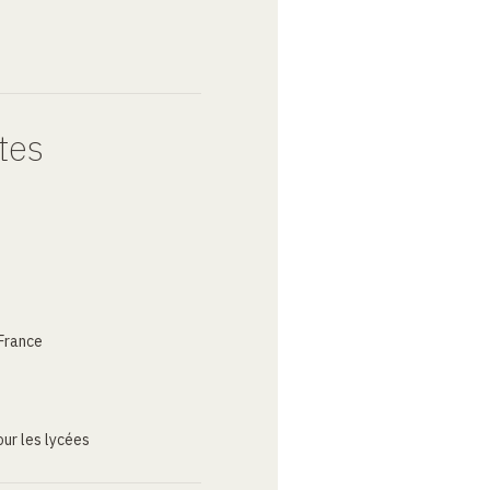
tes
France
ur les lycées