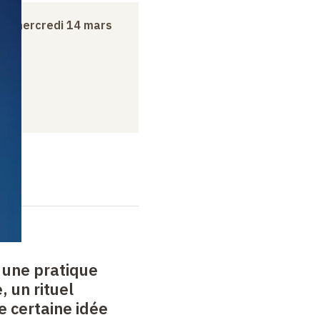
au
mercredi 14 mars
: une pratique
, un rituel
e certaine idée