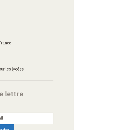
France
ur les lycées
e lettre
il