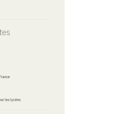
tes
France
ur les lycées