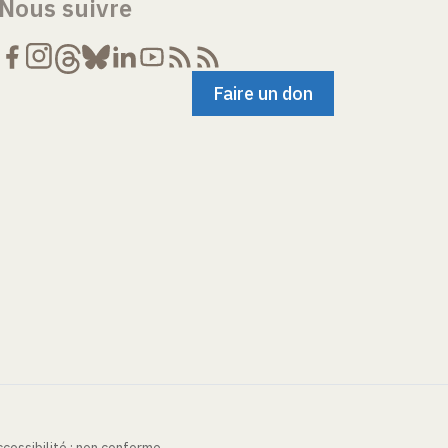
Nous suivre
Faire un don
cessibilité : non conforme