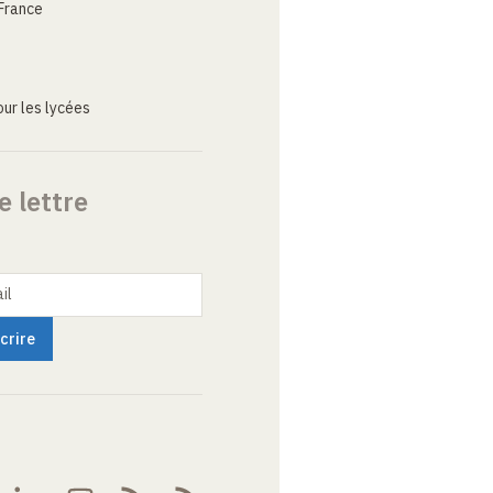
France
ur les lycées
e lettre
il