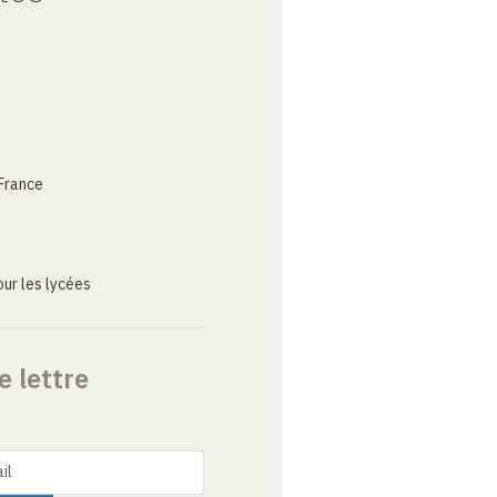
France
ur les lycées
e lettre
il