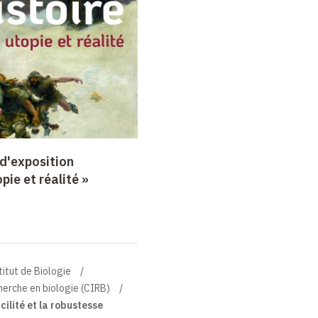
d'exposition
opie et réalité »
titut de Biologie
cherche en biologie (CIRB)
cilité et la robustesse