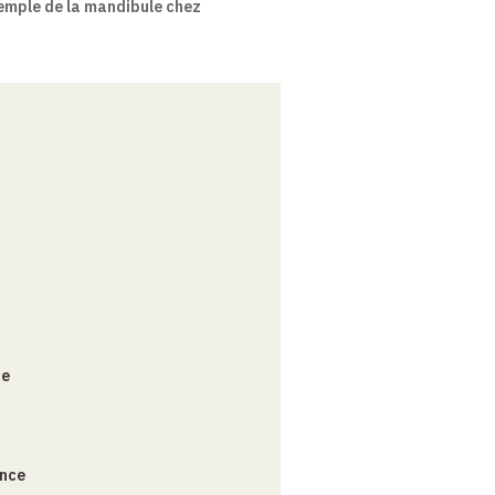
xemple de la mandibule chez
ce
ance