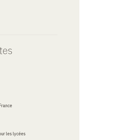
tes
France
ur les lycées