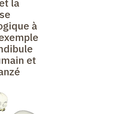
et la
se
ogique à
l’exemple
ndibule
umain et
anzé