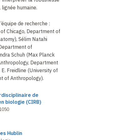
a lignée humaine.
’équipe de recherche :
y of Chicago, Department of
atomy), Sélim Natahi
 Department of
ndra Schuh (Max Planck
 Anthropology, Department
E. Freidline (University of
t of Anthropology).
rdisciplinaire de
n biologie (CIRB)
1050
es Hublin