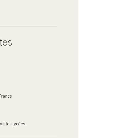
tes
France
ur les lycées