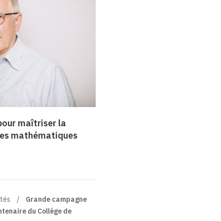
our maîtriser la
mes mathématiques
ités
Grande campagne
tenaire du Collège de