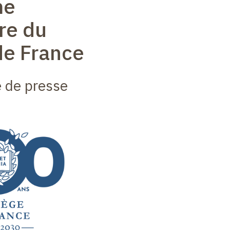
me
re du
de France
de presse