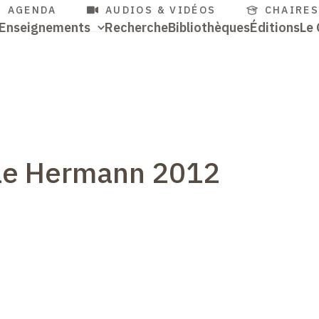
cès
Aller
AGENDA
AUDIOS & VIDÉOS
CHAIRE
Navigation
Enseignements
Recherche
Bibliothèques
Éditions
Le 
au
pides
contenu
Accès
principale
principal
rapides
èle Hermann 2012