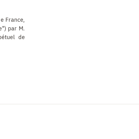
de France,
e") par M.
pétuel de