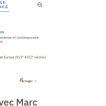
Aller
Ouvrir
RECHERCHER
au
Accès
le
contenu
menu
rapides
principal
on
 moderne et contemporaine
:
rie
e
e
 en Europe (XVI
-XVII
siècles)
Partager
vec Marc