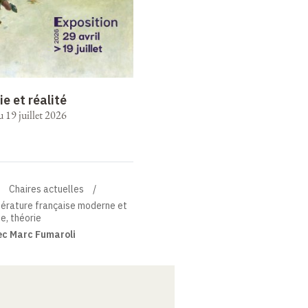
ie et réalité
u 19 juillet 2026
Chaires actuelles
térature française moderne et
ue, théorie
ec Marc Fumaroli