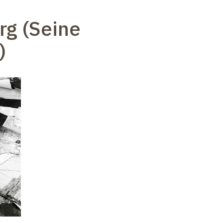
g (Seine
)