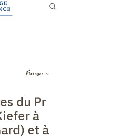
Aller
Ouvrir
RECHERCHER
au
Accès
le
contenu
menu
rapides
principal
Partager
es du Pr
iefer à
ard) et à