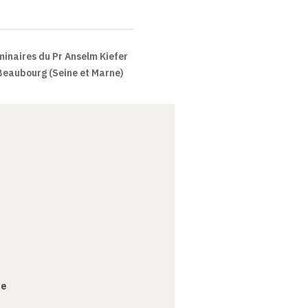
inaires du Pr Anselm Kiefer
 Beaubourg (Seine et Marne)
ce