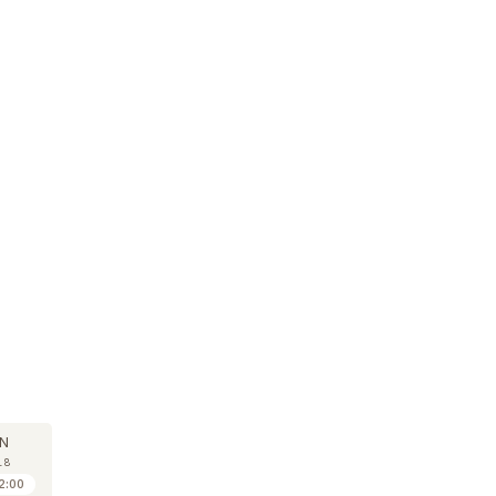
COLLOQUE
COLLOQUE
CO
26
26
N
JUN
JUN
18
2018
2018
2:00
12:00 à 12:30
14:00 à 14:30