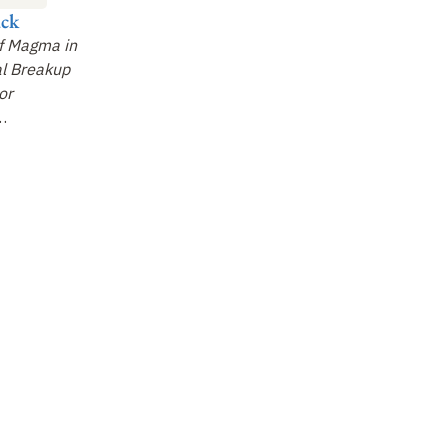
ck
Dietmar Müller
Gilles Ramstein
Ba
R
f Magma in
How Plate Tectonics
Plate Tectonics and
l Breakup
Drives the Geological
Climate: What's New
Ma
or
Carbon Cycle
since Wegener and
Pr
…
Koppen?
…
Gl
To