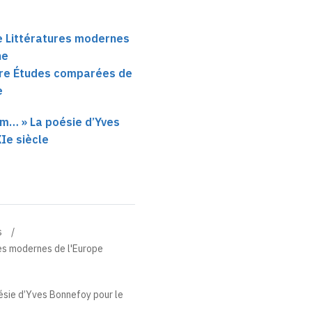
e Littératures modernes
ne
ire Études comparées de
e
om… » La poésie d’Yves
Ie siècle
s
res modernes de l'Europe
ésie d’Yves Bonnefoy pour le