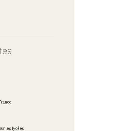
tes
France
ur les lycées