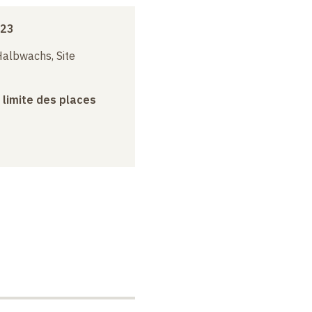
023
albwachs, Site
a limite des places