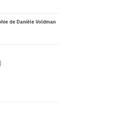
phie de Danièle Voldman
)