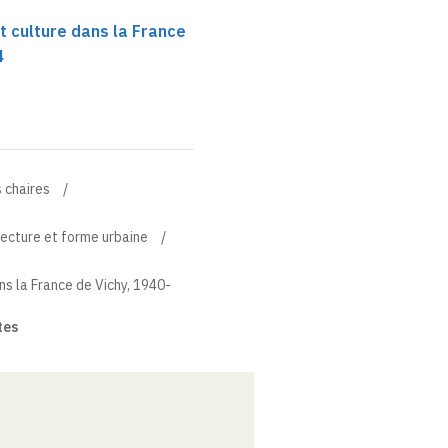
et culture dans la France
4
 chaires
tecture et forme urbaine
ans la France de Vichy, 1940-
tes