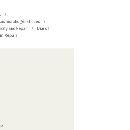
s
essus morphogénétiques
icity and Repair
Use of
in Repair
ce