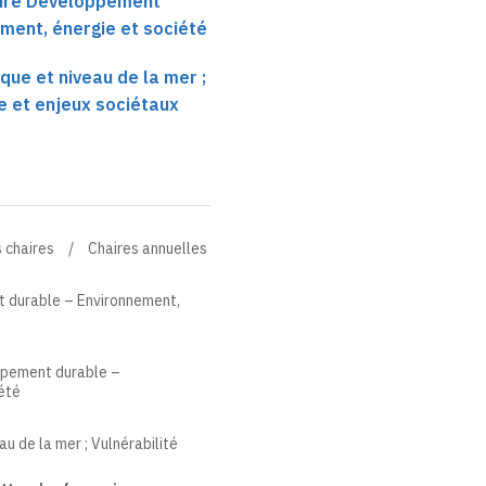
aire Développement
ment, énergie et société
ue et niveau de la mer ;
re et enjeux sociétaux
 chaires
Chaires annuelles
 durable – Environnement,
ppement durable –
été
u de la mer ; Vulnérabilité