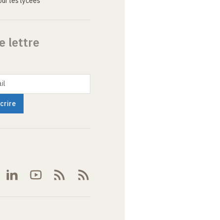
ur les lycées
e lettre
il