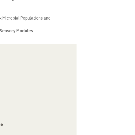
Microbial Populations and
l Sensory Modules
ce