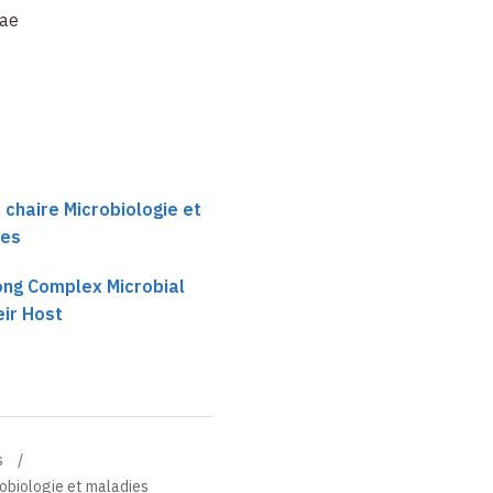
rae
 chaire Microbiologie et
ses
ng Complex Microbial
eir Host
s
robiologie et maladies