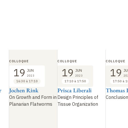
COLLOQUE
COLLOQUE
COLLOQUE
19
19
19
JUN
JUN
JU
2023
2023
20
16:30 à 17:10
17:10 à 17:50
17:50 à 1
r
Jochen Rink
Prisca Liberali
Thomas L
On Growth and Form in
Design Principles of
Conclusio
Planarian Flatworms
Tissue Organization