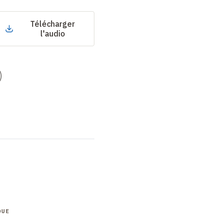
Télécharger
l'audio
)
QUE
COLLOQUE
COLLOQUE