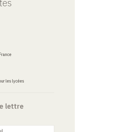
tes
France
ur les lycées
e lettre
il